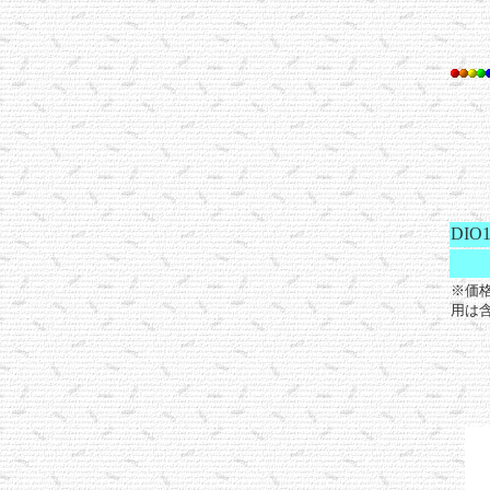
DIO
※価
用は