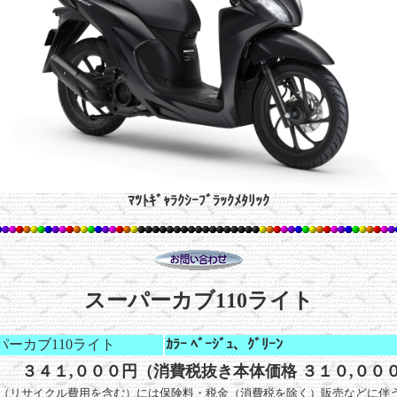
ﾏﾂﾄｷﾞｬﾗｸｼｰﾌﾞﾗｯｸﾒﾀﾘｯｸ
スーパーカブ110ライト
パーカブ110ライト
ｶﾗｰ ﾍﾞｰｼﾞｭ、ｸﾞﾘｰﾝ
３４１,０００円（消費税抜き本体価格 ３１０,００
（リサイクル費用を含む）には保険料・税金（消費税を除く）販売などに伴