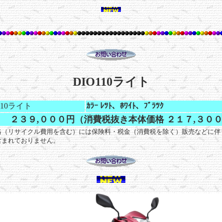
DIO110ライト
110ライト
ｶﾗｰ ﾚﾂﾄ、ﾎﾜｲﾄ、ﾌﾞﾗﾂｸ
２３９,０００円（消費税抜き本体価格 ２１７,３０
格（リサイクル費用を含む）には保険料・税金（消費税を除く）販売などに伴
含まれておりません。