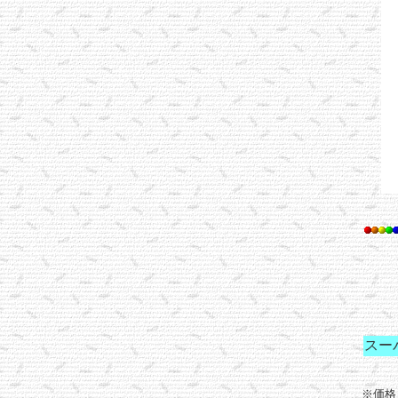
スー
※価格