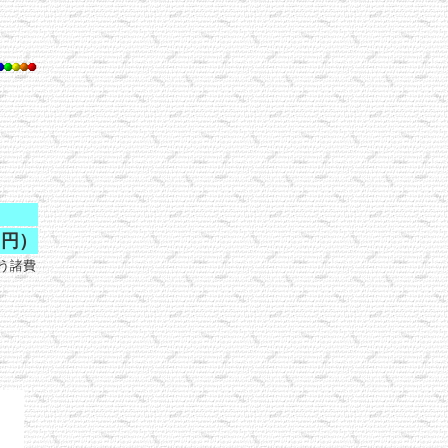
０円）
う諸費