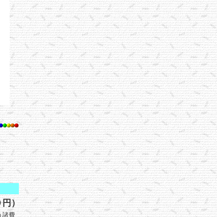
０円）
う諸費