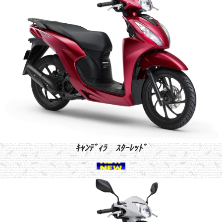
ｷｬﾝﾃﾞｨﾗ ｽﾀｰﾚｯﾄﾞ