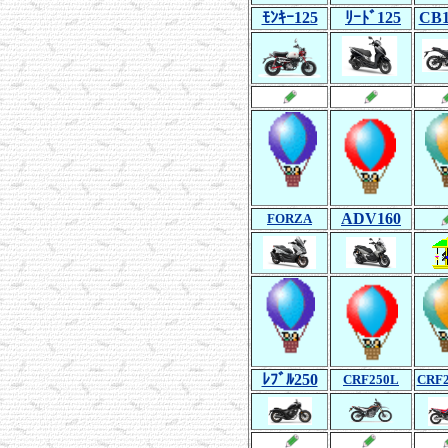
ﾓﾝｷｰ125
ﾘｰﾄﾞ125
CB1
ADV160
FORZA
ﾚﾌﾞﾙ250
CRF250L
CRF2