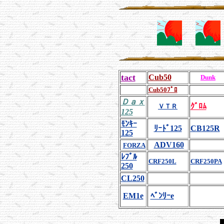
tact
Cub50
Dunk
Cub50ﾌﾟﾛ
Ｄａｘ
ｸﾞﾛﾑ
ＶＴＲ
125
ﾓﾝｷｰ
ﾘｰﾄﾞ125
CB125R
125
ADV160
FORZA
ﾚﾌﾞﾙ
CRF250L
CRF250PA
250
CL250
EM1e
ﾍﾞﾝﾘｰe