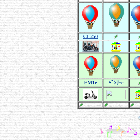
CL250
EM1e
ﾍﾞﾝﾘｰe