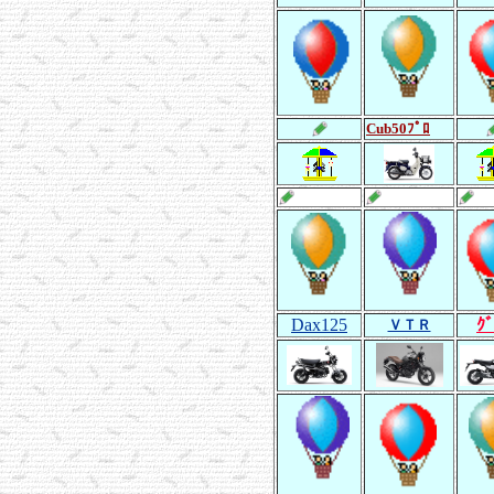
Cub50ﾌﾟﾛ
Dax125
ｸﾞ
ＶＴＲ