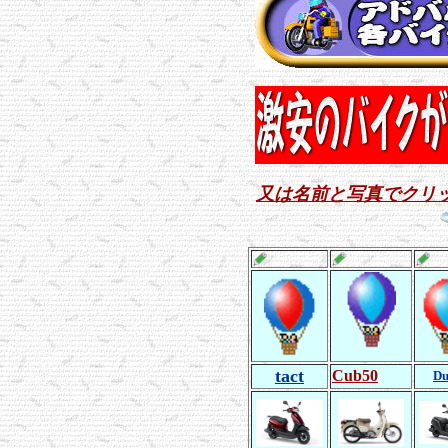
又は名前と写真でクリ
tact
Cub50
Du