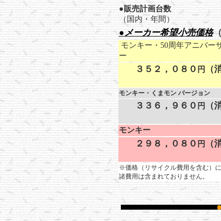
●
販売計画台数
（国内・年間）
●
メーカー希望小売価格
モンキー・50周年アニバー
ー
３５２，０８０
（
円
モンキー・くまモン バージョン
３３６，９６０
（
円
モンキー
２９８，０８０
（
円
※価格（リサイクル費用を含む）に
諸費用は含まれておりません。