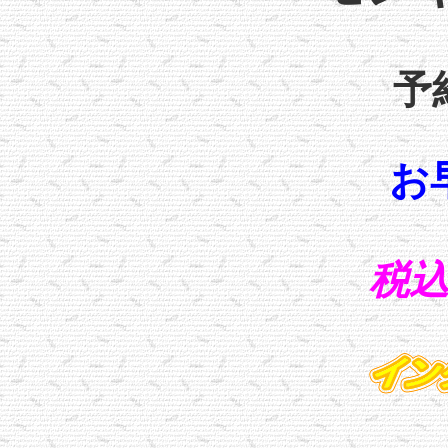
予
お
税