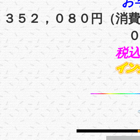
お
３５２，０８０
（消
円
税