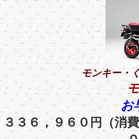
モンキー・く
お
３３６，９６０
（消
円