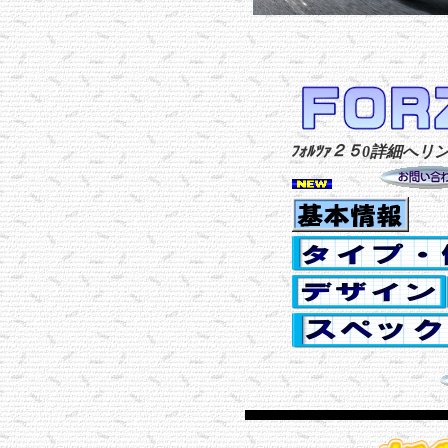
ﾌｫﾙﾂｧ２５0詳細へ